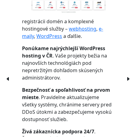
registrácii domén a komplexné
hostingové služby –
webhosting
,
e-
maily
,
WordPress
a ďalšie.
Ponúkame najrýchlejší WordPress
hosting v ČR
. Vaše projekty bežia na
najnovších technológiách pod
nepretržitým dohľadom skúsených
administrátorov.
Bezpečnosť a spoľahlivosť na prvom
mieste
. Pravidelne aktualizujeme
všetky systémy, chránime servery pred
DDoS útokmi a zabezpečujeme vysokú
dostupnosť služieb.
Živá zákaznícka podpora 24/7
.