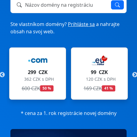
Názov domény na registráciu alebo prevod
Ste vlastníkom domény?
Prihláste sa
a nahrajte
obsah na svoj web.
299 CZK
99 CZK
362 CZK s DPH
120 CZK s DPH
600 CZK
169 CZK
50 %
41 %
* cena za 1. rok registrácie novej domény