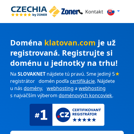
Kontakt
Doména
klatovan.com
je už
registrovaná. Registrujte si
doménu u jednotky na trhu!
Na
SLOVAKNET
nájdete tú pravú. Sme jediný 5
★
registrátor domén podľa
certifikácie
. Nájdete
u nás
domény
,
webhosting
a
webhosting
s najväčším výberom
doménových koncoviek
.